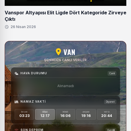
Vanspor Altyapısı Elit Ligde Dört Kategoride Zirveye
Çıktı
26 Nisan 2026
VAN
ŞEHIRDEN CANLI VERILER
HAVA DURUMU
Canlı
Alınamadı
NAMAZ VAKTI
Diyanet
İMSAK
ÖĞLE
İKINDI
AKŞAM
YATSI
03:23
12:17
16:06
19:16
20:44
SON DEPREM
Kandilli