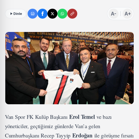
A-
A+
Dinle
Erol Temel
Van Spor FK Kulüp Başkanı
ve bazı
yöneticiler, geçtiğimiz günlerde Van’a gelen
Erdoğan
Cumhurbaşkanı Recep Tayyip
ile görüşme fırsatı