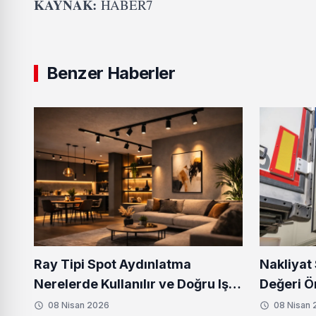
KAYNAK:
HABER7
Benzer Haberler
Ray Tipi Spot Aydınlatma
Nakliyat
Nerelerde Kullanılır ve Doğru Işık
Değeri Ö
Açısı Nasıl Seçilir
Nakliyat
08 Nisan 2026
08 Nisan