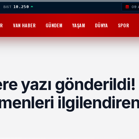
10.250
BIST
09 
OR
VAN HABER
GÜNDEM
YAŞAM
DÜNYA
SPOR
re yazı gönderildi! 
menleri ilgilendire