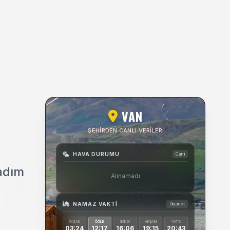
VAN
ŞEHIRDEN CANLI VERILER
HAVA DURUMU
Canlı
 adım
Alınamadı
NAMAZ VAKTI
Diyanet
İMSAK
ÖĞLE
İKINDI
AKŞAM
YATSI
03:24
12:17
16:06
19:15
20:43