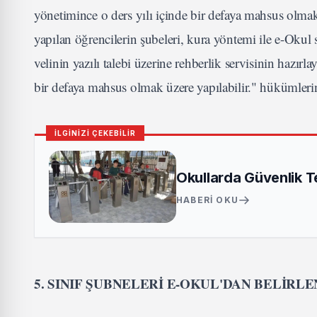
yönetimince o ders yılı içinde bir defaya mahsus olma
yapılan öğrencilerin şubeleri, kura yöntemi ile e-Okul 
velinin yazılı talebi üzerine rehberlik servisinin hazır
bir defaya mahsus olmak üzere yapılabilir." hükümlerinin
İLGİNİZİ ÇEKEBİLİR
Okullarda Güvenlik Te
HABERI OKU
5. SINIF ŞUBNELERİ E-OKUL'DAN BELİRL