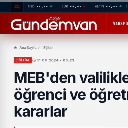
--,--
--,--
--,--
USD
EUR
ALTIN
VANSP
Ana Sayfa
Eğitim
11.08.2024 - 00:23
EĞITIM
MEB'den valilikle
öğrenci ve öğret
kararlar