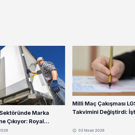
Milli Maç Çakışması LG
Takvimini Değiştirdi: İş
 Sektöründe Marka
Tarih
ne Çıkıyor: Royal
’ın Kurumsal Yaklaşımı
 2026
03 Nisan 2026