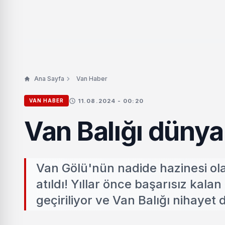
Ana Sayfa
Van Haber
11.08.2024 - 00:20
VAN HABER
Van Balığı dünya 
Van Gölü'nün nadide hazinesi olan
atıldı! Yıllar önce başarısız kala
geçiriliyor ve Van Balığı nihayet 