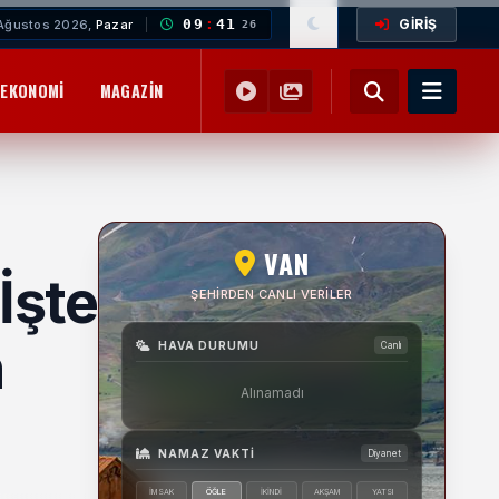
GİRİŞ
09
:
41
Ağustos 2026,
Pazar
27
EKONOMI
MAGAZIN
YEMEK TARIFLERI
SAĞLIK
EĞITIM
VAN
İşte
ŞEHIRDEN CANLI VERILER
n
HAVA DURUMU
Canlı
Alınamadı
NAMAZ VAKTI
Diyanet
İMSAK
ÖĞLE
İKINDI
AKŞAM
YATSI