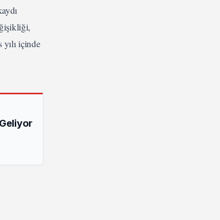
kaydı
işikliği,
 yılı içinde
 Geliyor