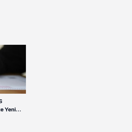
S
te Yeni