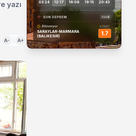
03:24
12:17
16:06
19:15
20:43
re yazı
SON DEPREM
Kandilli
Bilinmiyor
ŞİDDET
SARAYLAR-MARMARA
1.7
(BALIKESIR)
A-
A+