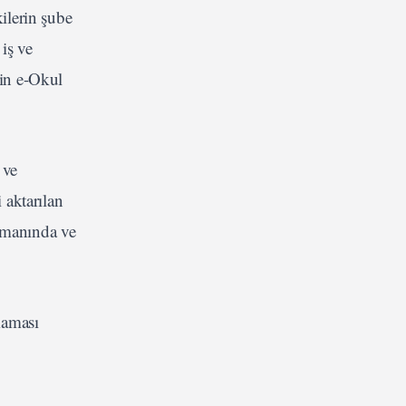
kilerin şube
iş ve
nin e-Okul
 ve
 aktarılan
zamanında ve
maması