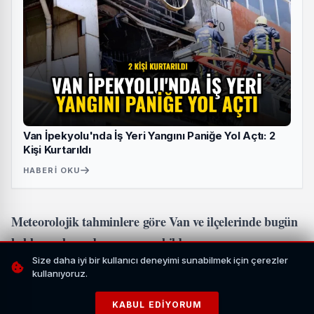
Van İpekyolu'nda İş Yeri Yangını Paniğe Yol Açtı: 2
Kişi Kurtarıldı
HABERI OKU
Meteorolojik tahminlere göre Van ve ilçelerinde bugün
beklenen hava durumu şu şekilde;
Size daha iyi bir kullanıcı deneyimi sunabilmek için çerezler
kullanıyoruz.
İpekyolu:
Parçalı ve az bulutlu
KABUL EDIYORUM