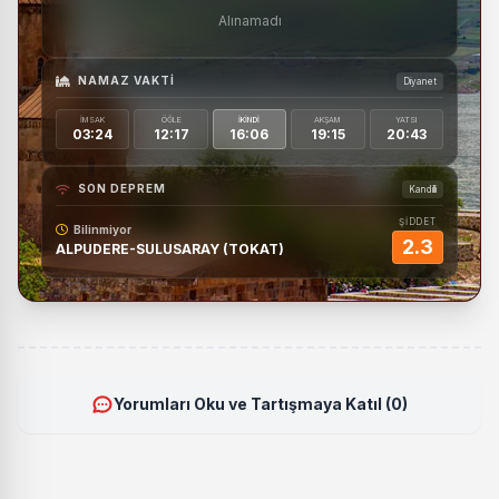
Alınamadı
NAMAZ VAKTI
Diyanet
İMSAK
ÖĞLE
İKINDI
AKŞAM
YATSI
03:24
12:17
16:06
19:15
20:43
SON DEPREM
Kandilli
ŞİDDET
Bilinmiyor
2.3
ALPUDERE-SULUSARAY (TOKAT)
Yorumları Oku ve Tartışmaya Katıl (0)