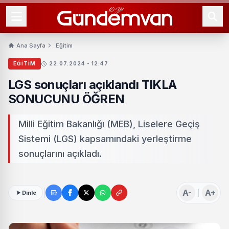
Ana Sayfa
Eğitim
EĞITIM
22.07.2024 - 12:47
LGS sonuçları açıklandı TIKLA
SONUCUNU ÖĞREN
Milli Eğitim Bakanlığı (MEB), Liselere Geçiş
Sistemi (LGS) kapsamındaki yerleştirme
sonuçlarını açıkladı.
A-
A+
Dinle