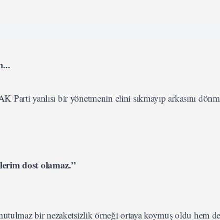
...
 Parti yanlısı bir yönetmenin elini sıkmayıp arkasını dönm
lerim dost olamaz.”
unutulmaz bir nezaketsizlik örneği ortaya koymuş oldu hem d