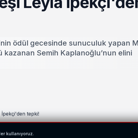
şi Leyla İpekçi'de
li’nin ödül gecesinde sunuculuk yapan 
ü kazanan Semih Kaplanoğlu’nun elini
ler kullanıyoruz.
onrası sosyal medya hesabından yaptığı açıklamada "Adana f