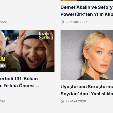
la tanıştıran uygulama
Demet Akalın ve Sefo'
Powertürk'ten Yılın Kli
 2026
03 Nisan 2026
Şerbeti 131. Bölüm
: Fırtına Öncesi
Uyuşturucu Soruşturma
k mi, Büyük Hesaplaşma
Soydan'dan 'Yanlışlıkla
Savunması
2026
27 Mart 2026