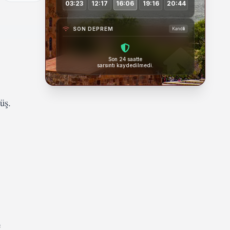
03:23
12:17
16:06
19:16
20:44
SON DEPREM
Kandilli
Son 24 saatte
sarsıntı kaydedilmedi.
üş.
e