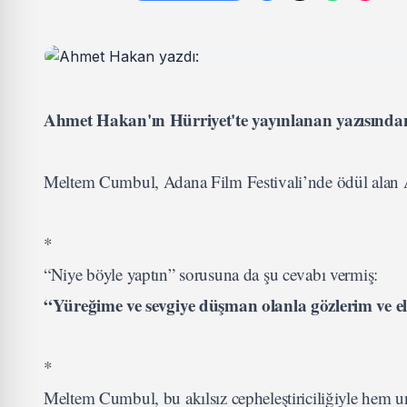
Ahmet Hakan'ın Hürriyet'te yayınlanan yazısından
Meltem Cumbul, Adana Film Festivali’nde ödül alan AK
*
“Niye böyle yaptın” sorusuna da şu cevabı vermiş:
“Yüreğime ve sevgiye düşman olanla gözlerim ve el
*
Meltem Cumbul, bu akılsız cepheleştiriciliğiyle hem 