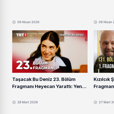
insanlar
09 Nisan 2026
06 Nisan
Taşacak Bu Deniz 23. Bölüm
Kızılcık 
Fragmanı Heyecan Yarattı: Yeni
Fragmanı
Sırlar Ortaya Çıkıyor
Sessizli
mı?
28 Mart 2026
27 Mart 