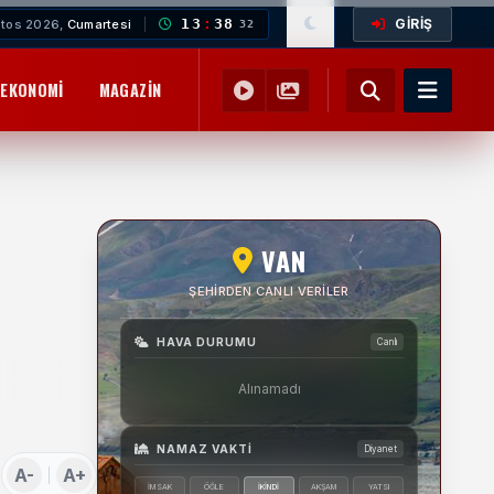
GİRİŞ
13
:
38
tos 2026,
Cumartesi
33
EKONOMI
MAGAZIN
YEMEK TARIFLERI
SAĞLIK
EĞITIM
VAN
ŞEHIRDEN CANLI VERILER
HAVA DURUMU
Canlı
Alınamadı
NAMAZ VAKTI
Diyanet
A-
A+
İMSAK
ÖĞLE
İKINDI
AKŞAM
YATSI