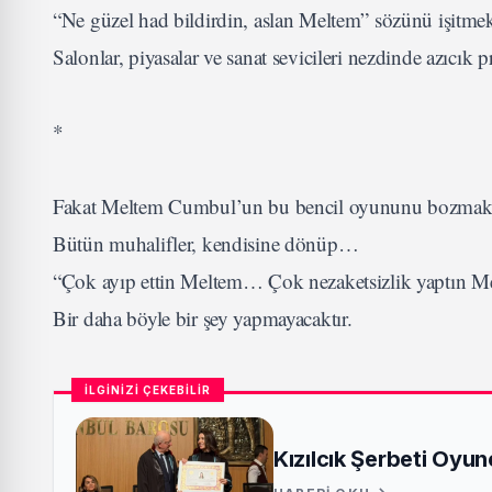
“Ne güzel had bildirdin, aslan Meltem” sözünü işitm
Salonlar, piyasalar ve sanat sevicileri nezdinde azıcı
*
Fakat Meltem Cumbul’un bu bencil oyununu bozmak 
Bütün muhalifler, kendisine dönüp…
“Çok ayıp ettin Meltem… Çok nezaketsizlik yaptın M
Bir daha böyle bir şey yapmayacaktır.
İLGİNİZİ ÇEKEBİLİR
Kızılcık Şerbeti Oyu