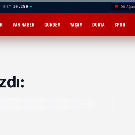
10.250
BIST
08 Ağus
OR
VAN HABER
GÜNDEM
YAŞAM
DÜNYA
SPOR
zdı: