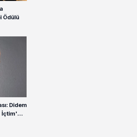
ya
bi Ödülü
sı: Didem
 İçtim'