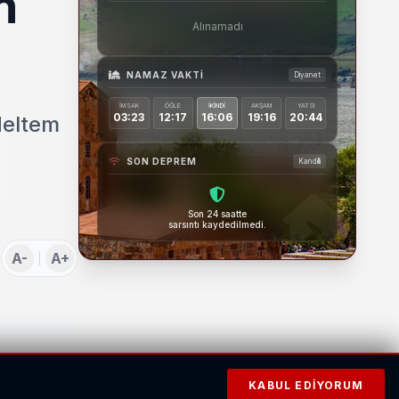
n
Alınamadı
NAMAZ VAKTI
Diyanet
İMSAK
ÖĞLE
İKINDI
AKŞAM
YATSI
03:23
12:17
16:06
19:16
20:44
Meltem
SON DEPREM
Kandilli
Son 24 saatte
sarsıntı kaydedilmedi.
A-
A+
KABUL EDIYORUM
f’de sahnede