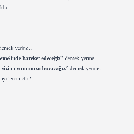
oldu.
demek yerine…
 temelinde hareket edeceğiz”
demek yerine…
k sizin oyununuzu bozacağız”
demek yerine…
yı tercih etti?