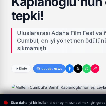
Kaplanoğlu'nun e
tepki!
Uluslararası Adana Film Festiva
Cumbul, en iyi yönetmen ödülün
sıkmamıştı.
Dinle
GOOGLE NEWS
Size daha iyi bir kullanıcı deneyimi sunabilmek için çerez
Hürriyet'te yer alan habere göre
Kaplanoğlu, olay s