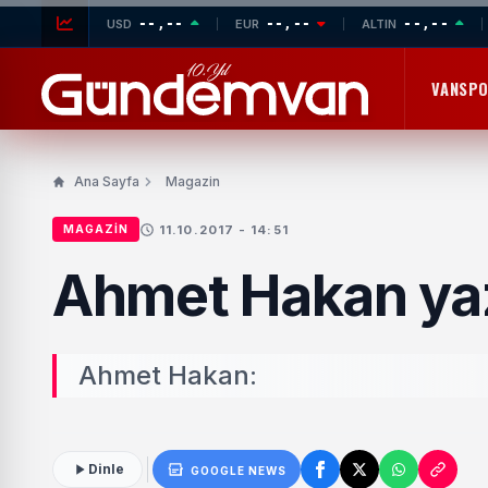
--,--
--,--
--,--
USD
EUR
ALTIN
VANSP
Ana Sayfa
Magazin
11.10.2017 - 14:51
MAGAZIN
Ahmet Hakan ya
Ahmet Hakan:
Dinle
GOOGLE NEWS