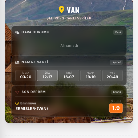
VAN
ŞEHIRDEN CANLI VERILER
HAVA DURUMU
Canlı
Alınamadı
NAMAZ VAKTI
Diyanet
İMSAK
ÖĞLE
İKINDI
AKŞAM
YATSI
03:20
12:17
16:07
19:19
20:48
SON DEPREM
Kandilli
ŞİDDET
Bilinmiyor
1.9
ERMISLER-(VAN)