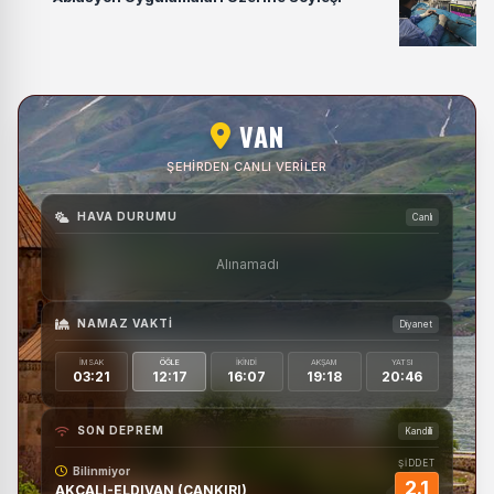
VAN
ŞEHIRDEN CANLI VERILER
HAVA DURUMU
Canlı
Alınamadı
NAMAZ VAKTI
Diyanet
İMSAK
ÖĞLE
İKINDI
AKŞAM
YATSI
03:21
12:17
16:07
19:18
20:46
SON DEPREM
Kandilli
ŞİDDET
Bilinmiyor
2.1
AKCALI-ELDIVAN (CANKIRI)