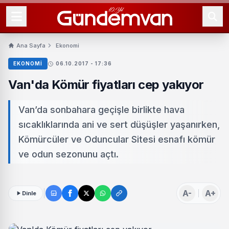
Ana Sayfa
Ekonomi
EKONOMI
06.10.2017 - 17:36
Van'da Kömür fiyatları cep yakıyor
Van’da sonbahara geçişle birlikte hava
sıcaklıklarında ani ve sert düşüşler yaşanırken,
Kömürcüler ve Oduncular Sitesi esnafı kömür
ve odun sezonunu açtı.
A-
A+
Dinle