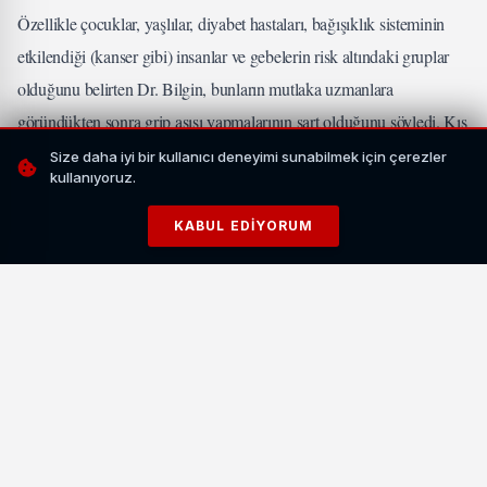
Özellikle çocuklar, yaşlılar, diyabet hastaları, bağışıklık sisteminin
etkilendiği (kanser gibi) insanlar ve gebelerin risk altındaki gruplar
olduğunu belirten Dr. Bilgin, bunların mutlaka uzmanlara
göründükten sonra grip aşısı yapmalarının şart olduğunu söyledi. Kış
mevsimi hastalıklarına karşı vatandaşların sıkı giyinmesi gerektiğini
Size daha iyi bir kullanıcı deneyimi sunabilmek için çerezler
kullanıyoruz.
de sözlerine ekleyen Bilgin, bu dönemde beslenmenin de önemli
olduğuna dikkat çekti.
KABUL EDIYORUM
”Mevsim değişikliğinin etkileri her insanda farklı şekillerde
ortaya çıkar “
Lokman Hekim Van Hastaneleri Diyetisyeni Funda Budak ise yaz
aylarından sonbahara geçerken metabolizmanın bu döneme alışmaya
çalıştığını ifade ederek , ”Mevsim değişikliğinin etkileri her insanda
farklı şekillerde ortaya çıkar. Özellikle kronik hastalığı olan bireyler,
yaşlılar, hamileler ve çocukların bağışıklık sistemi daha hassas