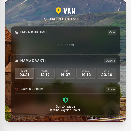
VAN
ŞEHIRDEN CANLI VERILER
HAVA DURUMU
Canlı
Alınamadı
NAMAZ VAKTI
Diyanet
İMSAK
ÖĞLE
İKINDI
AKŞAM
YATSI
03:21
12:17
16:07
19:18
20:46
SON DEPREM
Kandilli
Son 24 saatte
sarsıntı kaydedilmedi.