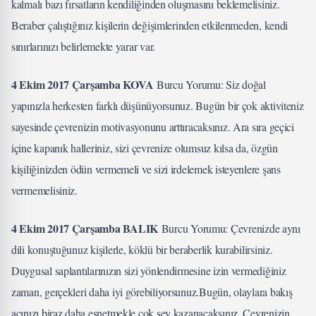
kalmalı bazı fırsatların kendiliğinden oluşmasını beklemelisiniz.
Beraber çalıştığınız kişilerin değişimlerinden etkilenmeden, kendi
sınırlarınızı belirlemekte yarar var.
4 Ekim 2017 Çarşamba KOVA
Burcu Yorumu: Siz doğal
yapınızla herkesten farklı düşünüyorsunuz. Bugün bir çok aktiviteniz
sayesinde çevrenizin motivasyonunu arttıracaksınız. Ara sıra geçici
içine kapanık halleriniz, sizi çevrenize olumsuz kılsa da, özgün
kişiliğinizden ödün vermemeli ve sizi irdelemek isteyenlere şans
vermemelisiniz.
4 Ekim 2017 Çarşamba BALIK
Burcu Yorumu: Çevrenizde aynı
dili konuştuğunuz kişilerle, köklü bir beraberlik kurabilirsiniz.
Duygusal saplantılarınızın sizi yönlendirmesine izin vermediğiniz
zaman, gerçekleri daha iyi görebiliyorsunuz.Bugün, olaylara bakış
açınızı biraz daha esnetmekle çok şey kazanacaksınız. Çevrenizin