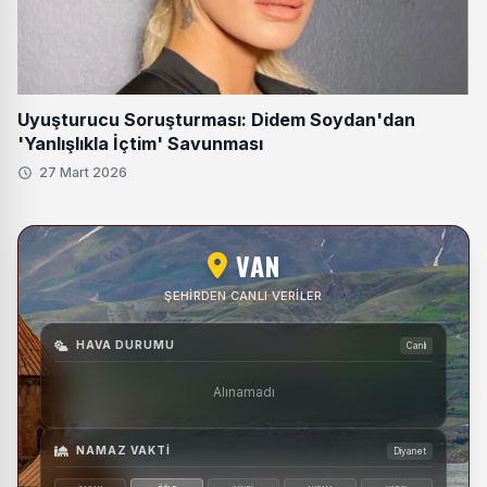
Uyuşturucu Soruşturması: Didem Soydan'dan
'Yanlışlıkla İçtim' Savunması
27 Mart 2026
VAN
ŞEHIRDEN CANLI VERILER
HAVA DURUMU
Canlı
Alınamadı
NAMAZ VAKTI
Diyanet