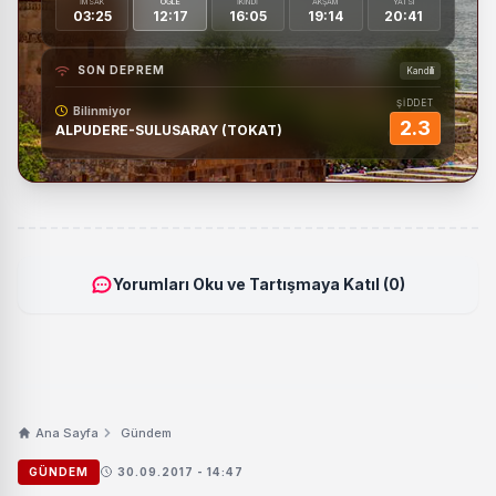
İMSAK
ÖĞLE
İKINDI
AKŞAM
YATSI
03:25
12:17
16:05
19:14
20:41
SON DEPREM
Kandilli
ŞİDDET
Bilinmiyor
2.3
ALPUDERE-SULUSARAY (TOKAT)
Yorumları Oku ve Tartışmaya Katıl (0)
Ana Sayfa
Gündem
GÜNDEM
30.09.2017 - 14:47