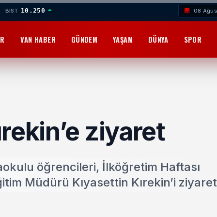
10.250
BIST
08 Ağus
OR
VAN HABER
GÜNDEM
YAŞAM
DÜNYA
SPOR
rekin’e ziyaret
okulu öğrencileri, İlköğretim Haftası
itim Müdürü Kıyasettin Kırekin’i ziyaret 