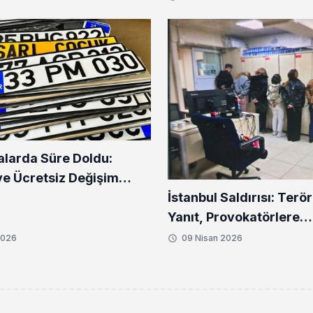
alarda Süre Doldu:
ve Ücretsiz Değişim
İstanbul Saldırısı: Terör
ı
Yanıt, Provokatörlere
Soruşturma
2026
09 Nisan 2026