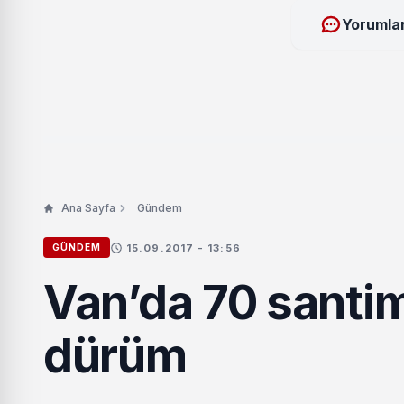
Yorumlar
Ana Sayfa
Gündem
15.09.2017 - 13:56
GÜNDEM
Van’da 70 santi
dürüm