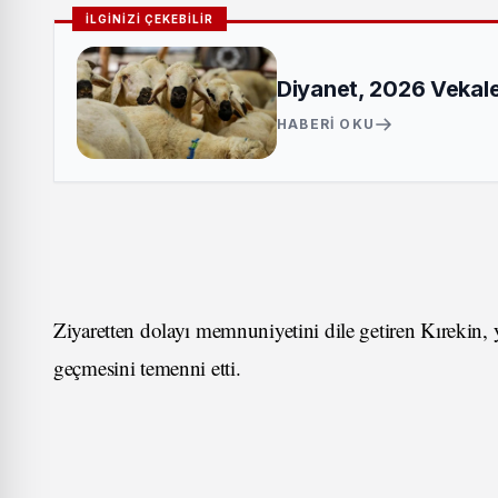
İLGİNİZİ ÇEKEBİLİR
Diyanet, 2026 Vekalet
HABERI OKU
Ziyaretten dolayı memnuniyetini dile getiren Kırekin, y
geçmesini temenni etti.