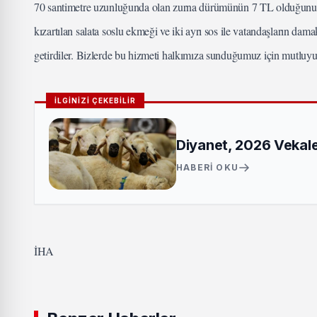
70 santimetre uzunluğunda olan zurna dürümünün 7 TL olduğunu if
kızartılan salata soslu ekmeği ve iki ayrı sos ile vatandaşların dam
getirdiler. Bizlerde bu hizmeti halkımıza sunduğumuz için mutluyuz”
İLGİNİZİ ÇEKEBİLİR
Diyanet, 2026 Vekalet
HABERI OKU
İHA