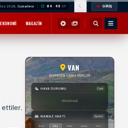
GİRİŞ
04
:
49
tos 2026,
Cumartesi
19
EKONOMI
MAGAZIN
YEMEK TARIFLERI
SAĞLIK
EĞITIM
VAN
ŞEHIRDEN CANLI VERILER
HAVA DURUMU
Canlı
Alınamadı
ettiler.
NAMAZ VAKTI
Diyanet
İMSAK
ÖĞLE
İKINDI
AKŞAM
YATSI