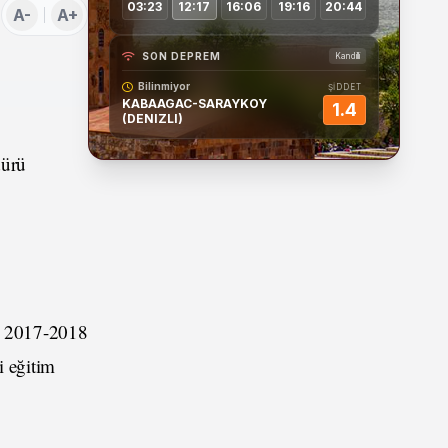
03:23
12:17
16:06
19:16
20:44
A-
A+
SON DEPREM
Kandilli
Bilinmiyor
ŞİDDET
KABAAGAC-SARAYKOY
1.4
(DENIZLI)
dürü
u, 2017-2018
i eğitim