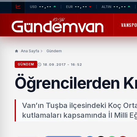
--,--
--,--
--,--
USD
EUR
ALTIN
VANSP
Ana Sayfa
Gündem
18.09.2017 - 16:52
GÜNDEM
Öğrencilerden Kı
Van’ın Tuşba ilçesindeki Koç Orta
kutlamaları kapsamında İl Milli Eğ