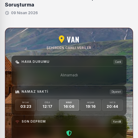
Soruşturma
09 Nisan 2026
VAN
ŞEHIRDEN CANLI VERILER
HAVA DURUMU
Canlı
Alınamadı
NAMAZ VAKTI
Diyanet
İMSAK
ÖĞLE
İKINDI
AKŞAM
YATSI
03:23
12:17
16:06
19:16
20:44
SON DEPREM
Kandilli