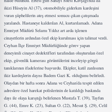
halde bulundu. Ertesi gün Sanayi Sitesi Kavşağı'nda da
ikizi Hüseyin Al (37), otomobiliyle giderken kardeşini
vuran şüphelilerin ateş etmesi sonucu çıkan çatışmada
yaralandı. Hastaneye kaldırılan Al, kurtarılamadı. Adana
Emniyet Müdürü Selamı Yıldız art arda işlenen
cinayetlerin ardından özel ekip kurulması için talimat verdi.
Ceyhan İlçe Emniyet Müdürlüğünde görev yapan
deneyimli cinayet dedektifleri tarafından oluşturulan özel
ekip, güvenlik kamerası görüntülerini inceleyip görgü
tanıklarının ifadelerine başvurdu. Ekipler, katil zanlısının
ikiz kardeşlerin dayısı Badem Gazi K. olduğunu belirledi.
Olaydan bir hafta sonra Adana ve Ceyhan'da tespit edilen
adreslere özel harekat polislerinin de katıldığı baskında
dayı ile olaya karıştığı belirlenen Mustafa T. (39), Tayfun
G. (44), Emre K. (23), Sultan O. (22), Mesut Ş. (29), Celil