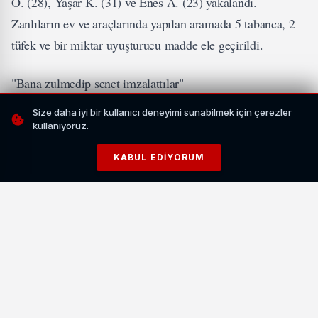
Ö. (28), Yaşar K. (31) ve Enes A. (23) yakalandı.
Zanlıların ev ve araçlarında yapılan aramada 5 tabanca, 2
tüfek ve bir miktar uyuşturucu madde ele geçirildi.
"Bana zulmedip senet imzalattılar"
Size daha iyi bir kullanıcı deneyimi sunabilmek için çerezler
İLGİNİZİ ÇEKEBİLİR
kullanıyoruz.
KABUL EDIYORUM
Diyanet, 2026 Vekalet Kurban Bedellerini Açıkladı:
Yurt İçi 18 Bin TL