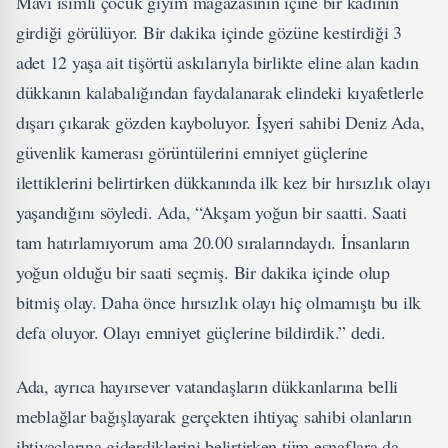
Mavi isimli çocuk giyim mağazasının içine bir kadının
girdiği görülüyor. Bir dakika içinde gözüne kestirdiği 3
adet 12 yaşa ait tişörtü askılarıyla birlikte eline alan kadın
dükkanın kalabalığından faydalanarak elindeki kıyafetlerle
dışarı çıkarak gözden kayboluyor. İşyeri sahibi Deniz Ada,
güvenlik kamerası görüntülerini emniyet güçlerine
ilettiklerini belirtirken dükkanında ilk kez bir hırsızlık olayı
yaşandığını söyledi. Ada, “Akşam yoğun bir saatti. Saati
tam hatırlamıyorum ama 20.00 sıralarındaydı. İnsanların
yoğun olduğu bir saati seçmiş. Bir dakika içinde olup
bitmiş olay. Daha önce hırsızlık olayı hiç olmamıştı bu ilk
defa oluyor. Olayı emniyet güçlerine bildirdik.” dedi.
Ada, ayrıca hayırsever vatandaşların dükkanlarına belli
meblağlar bağışlayarak gerçekten ihtiyaç sahibi olanların
ihtiyaçlarına giderdiklerini belirtirken tüm esnaflara da