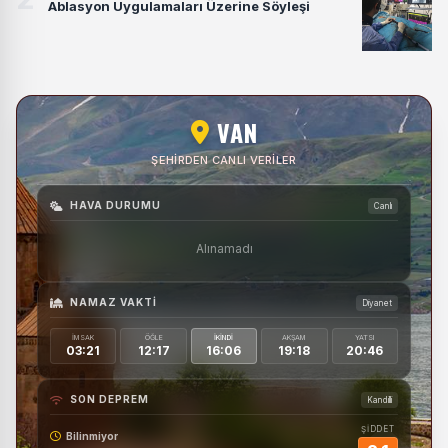
Ablasyon Uygulamaları Üzerine Söyleşi
VAN
ŞEHIRDEN CANLI VERILER
HAVA DURUMU
Canlı
Alınamadı
NAMAZ VAKTI
Diyanet
İMSAK
ÖĞLE
İKINDI
AKŞAM
YATSI
03:21
12:17
16:06
19:18
20:46
SON DEPREM
Kandilli
ŞİDDET
Bilinmiyor