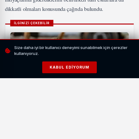
dikkatli olmaları konusunda çağrıda bulundu.
İLGİNİZİ ÇEKEBİLİR
Size daha iyi bir kullanıcı deneyimi sunabilmek için çerezler
kullanıyoruz.
KABUL EDIYORUM
Diyanet, 2026 Vekalet Kurban Bedellerini Açıkladı:
Yurt İçi 18 Bin TL
HABERI OKU