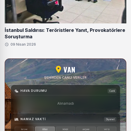
İstanbul Saldırısı: Teröristlere Yanıt, Provokatörlere
Soruşturma
09 Nisan 2026
VAN
ŞEHIRDEN CANLI VERILER
HAVA DURUMU
Canlı
Alınamadı
NAMAZ VAKTI
Diyanet
İMSAK
ÖĞLE
İKINDI
AKŞAM
YATSI