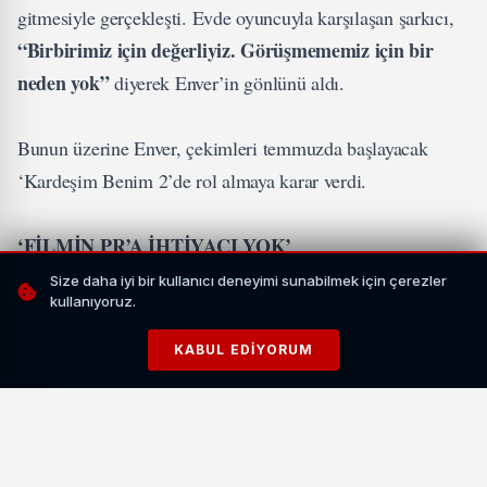
gitmesiyle gerçekleşti. Evde oyuncuyla karşılaşan şarkıcı,
“Birbirimiz için değerliyiz. Görüşmememiz için bir
neden yok”
diyerek Enver’in gönlünü aldı.
Bunun üzerine Enver, çekimleri temmuzda başlayacak
‘Kardeşim Benim 2’de rol almaya karar verdi.
‘FİLMİN PR’A İHTİYACI YOK’
Size daha iyi bir kullanıcı deneyimi sunabilmek için çerezler
kullanıyoruz.
Bebek’te bir mekânda arkadaşlarıyla buluşan Enver, Boz’la
başrollerinde yer aldıkları ve ilişkilerinin başladığı
KABUL EDIYORUM
‘Kardeşim Benim’in devam filminin PR’ı için barıştıkları
haberleri hatırlatılınca,sözlerini kayda geçirdi.