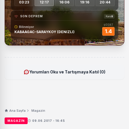
03:23
12:17
16:06
19:16
20:44
SON DEPREM
Kandilli
ŞİDDET
Bilinmiyor
1.4
KABAAGAC-SARAYKOY (DENIZLI)
Yorumları Oku ve Tartışmaya Katıl (0)
Ana Sayfa
Magazin
MAGAZIN
09.06.2017 - 16:45