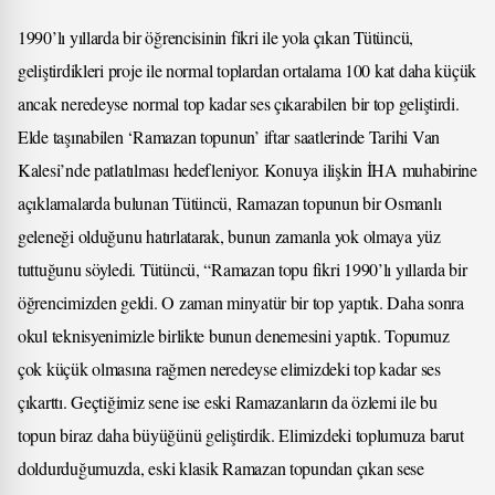
1990’lı yıllarda bir öğrencisinin fikri ile yola çıkan Tütüncü,
geliştirdikleri proje ile normal toplardan ortalama 100 kat daha küçük
ancak neredeyse normal top kadar ses çıkarabilen bir top geliştirdi.
Elde taşınabilen ‘Ramazan topunun’ iftar saatlerinde Tarihi Van
Kalesi’nde patlatılması hedefleniyor. Konuya ilişkin İHA muhabirine
açıklamalarda bulunan Tütüncü, Ramazan topunun bir Osmanlı
geleneği olduğunu hatırlatarak, bunun zamanla yok olmaya yüz
tuttuğunu söyledi. Tütüncü, “Ramazan topu fikri 1990’lı yıllarda bir
öğrencimizden geldi. O zaman minyatür bir top yaptık. Daha sonra
okul teknisyenimizle birlikte bunun denemesini yaptık. Topumuz
çok küçük olmasına rağmen neredeyse elimizdeki top kadar ses
çıkarttı. Geçtiğimiz sene ise eski Ramazanların da özlemi ile bu
topun biraz daha büyüğünü geliştirdik. Elimizdeki toplumuza barut
doldurduğumuzda, eski klasik Ramazan topundan çıkan sese