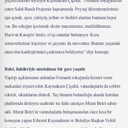
geçireceklerini söyleyen Kaymakam Çiçekli, “Osmanlı sokağımızda
zaten Sahil Bandı Projemiz kapsamında. Peyzaj düzenlemelerimiz
işin içinde, spor, yürüyüş yolları ve bisiklet alanları bunların hepsi
var. Bu sokağın içerisinde ekstre macunumuz, meddahlarımız,
Hacivat-Karagöz’ümüz, el işi satanlar bulunuyor. Keza
semaverlerimiz kaynıyor ve çayımız da mevcuttur. Bunları yaşamak
atına tüm kardeşlerimizi çadırımıza bekliyoruz” diye konuştu.
Belet, ilahileriyle unutulmaz bir gece yaşattı
Yaptığı açıklamanın ardından Osmanlı sokağında hizmet veren
mekanları ziyaret eden Kaymakam Çiçekli, vatandaşlarla da sohbet
ederek, sıkıntılarını dinledi. Taş binanın bulunduğu alanda kurulan
platformda ilerleyen saatlerde ise ilahi sanatçısı Murat Belet sahne
aldı. Murat Belet’in vatandaşlarla buluşmasından önce kısa bir
konuşma yapan Edremit Kaymakamı ve Belediye Başkan Vekili