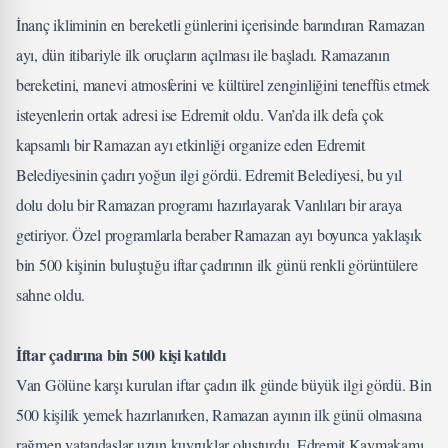
İnanç ikliminin en bereketli günlerini içerisinde barındıran Ramazan
ayı, dün itibariyle ilk oruçların açılması ile başladı. Ramazanın
bereketini, manevi atmosferini ve kültürel zenginliğini teneffüs etmek
isteyenlerin ortak adresi ise Edremit oldu. Van’da ilk defa çok
kapsamlı bir Ramazan ayı etkinliği organize eden Edremit
Belediyesinin çadırı yoğun ilgi gördü. Edremit Belediyesi, bu yıl
dolu dolu bir Ramazan programı hazırlayarak Vanlıları bir araya
getiriyor. Özel programlarla beraber Ramazan ayı boyunca yaklaşık
bin 500 kişinin buluştuğu iftar çadırının ilk günü renkli görüntülere
sahne oldu.
İftar çadırına bin 500 kişi katıldı
Van Gölüne karşı kurulan iftar çadırı ilk günde büyük ilgi gördü. Bin
500 kişilik yemek hazırlanırken, Ramazan ayının ilk günü olmasına
rağmen vatandaşlar uzun kuyruklar oluşturdu. Edremit Kaymakamı