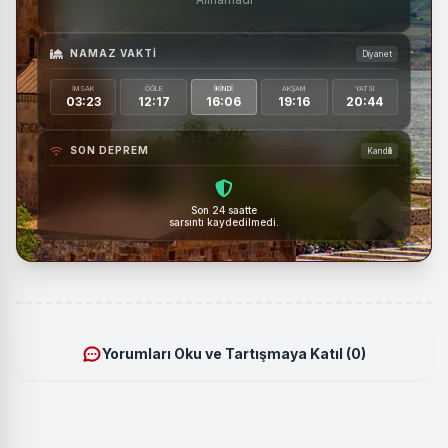
NAMAZ VAKTI
Diyanet
İMSAK
ÖĞLE
İKINDI
AKŞAM
YATSI
03:23
12:17
16:06
19:16
20:44
SON DEPREM
Kandilli
Son 24 saatte
sarsıntı kaydedilmedi.
Yorumları Oku ve Tartışmaya Katıl (0)