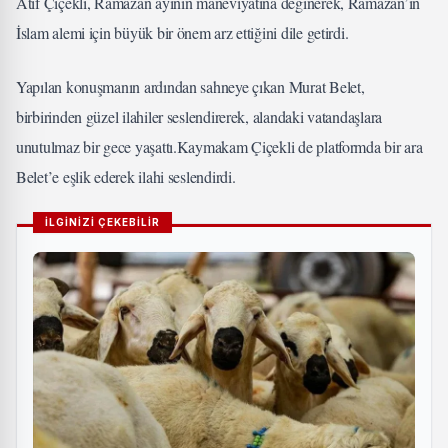
Atıf Çiçekli, Ramazan ayının maneviyatına değinerek, Ramazan’ın
İslam alemi için büyük bir önem arz ettiğini dile getirdi.
Yapılan konuşmanın ardından sahneye çıkan Murat Belet,
birbirinden güzel ilahiler seslendirerek, alandaki vatandaşlara
unutulmaz bir gece yaşattı.Kaymakam Çiçekli de platformda bir ara
Belet’e eşlik ederek ilahi seslendirdi.
İLGİNİZİ ÇEKEBİLİR