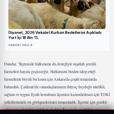
Diyanet, 2026 Vekalet Kurban Bedellerini Açıkladı:
Yurt İçi 18 Bin TL
HABERI OKU
Dundar, “İlçemizde halkımızın da desteğiyle inşallah gerekli
hizmetleri hayata geçireceğiz. Halkımızın bizden talep ettiği
hizmetlerin büyük bir kısmı için Ankara’da çeşitli temaslarda
bulunduk. Çaldıran'da vatandaşlarımızın ihtiyaç duyduğu nitelikli,
sağlam ve uygun fiyatlı konutların ilçemize kazandırılması için TOKİ
yetkililerimizle ön görüşmelerimizi tamamladık. İlçemiz için gerekli
çalışmalara hızlı bir şekilde başladılar. İlçemizde nitelikli konut