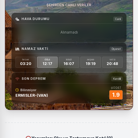
ŞEHIRDEN CANLI VERILER
HAVA DURUMU
Canlı
Alınamadı
NAMAZ VAKTI
Diyanet
İMSAK
ÖĞLE
İKINDI
AKŞAM
YATSI
03:20
12:17
16:07
19:19
20:48
SON DEPREM
Kandilli
ŞİDDET
Bilinmiyor
1.9
ERMISLER-(VAN)