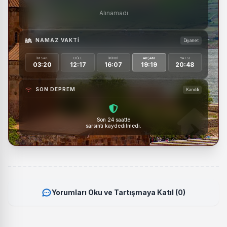
Alınamadı
NAMAZ VAKTI
Diyanet
İMSAK
ÖĞLE
İKINDI
AKŞAM
YATSI
03:20
12:17
16:07
19:19
20:48
SON DEPREM
Kandilli
Son 24 saatte
sarsıntı kaydedilmedi.
Yorumları Oku ve Tartışmaya Katıl (0)