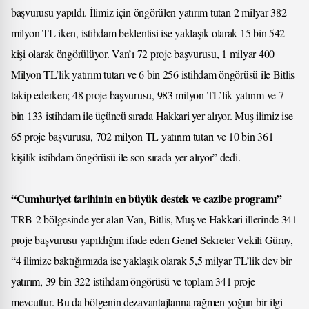
başvurusu yapıldı. İlimiz için öngörülen yatırım tutarı 2 milyar 382
milyon TL iken, istihdam beklentisi ise yaklaşık olarak 15 bin 542
kişi olarak öngörülüyor. Van’ı 72 proje başvurusu, 1 milyar 400
Milyon TL’lik yatırım tutarı ve 6 bin 256 istihdam öngörüsü ile Bitlis
takip ederken; 48 proje başvurusu, 983 milyon TL’lik yatırım ve 7
bin 133 istihdam ile üçüncü sırada Hakkari yer alıyor. Muş ilimiz ise
65 proje başvurusu, 702 milyon TL yatırım tutarı ve 10 bin 361
kişilik istihdam öngörüsü ile son sırada yer alıyor” dedi.
“Cumhuriyet tarihinin en büyük destek ve cazibe programı”
TRB-2 bölgesinde yer alan Van, Bitlis, Muş ve Hakkari illerinde 341
proje başvurusu yapıldığını ifade eden Genel Sekreter Vekili Güray,
“4 ilimize baktığımızda ise yaklaşık olarak 5,5 milyar TL’lik dev bir
yatırım, 39 bin 322 istihdam öngörüsü ve toplam 341 proje
mevcuttur. Bu da bölgenin dezavantajlarına rağmen yoğun bir ilgi