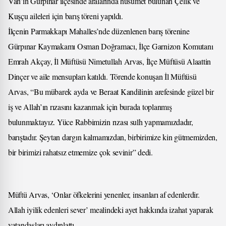
Van’ın Gürpınar ilçesinde aralarında husumet bulunan Çelik ve
Kuşçu aileleri için barış töreni yapıldı.
İlçenin Parmakkapı Mahalles’nde düzenlenen barış törenine
Gürpınar Kaymakamı Osman Doğramacı, İlçe Garnizon Komutanı
Emrah Akçay, İl Müftüsü Nimetullah Arvas, İlçe Müftüsü Alaattin
Dinçer ve aile mensupları katıldı. Törende konuşan İl Müftüsü
Arvas, “Bu mübarek ayda ve Beraat Kandilinin arefesinde güzel bir
iş ve Allah’ın rızasını kazanmak için burada toplanmış
bulunmaktayız. Yüce Rabbimizin rızası sulh yapmamızdadır,
barıştadır. Şeytan dargın kalmamızdan, birbirimize kin gütmemizden,
bir birimizi rahatsız etmemize çok sevinir” dedi.
Müftü Arvas, ‘Onlar öfkelerini yenenler, insanları af edenlerdir.
Allah iyilik edenleri sever’ mealindeki ayet hakkında izahat yaparak
vatandaşları aydınlattı.