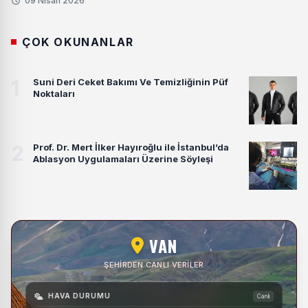
09 Nisan 2026
ÇOK OKUNANLAR
1
Suni Deri Ceket Bakımı Ve Temizliğinin Püf
Noktaları
2
Prof. Dr. Mert İlker Hayıroğlu ile İstanbul’da
Ablasyon Uygulamaları Üzerine Söyleşi
VAN
ŞEHIRDEN CANLI VERILER
HAVA DURUMU
Canlı