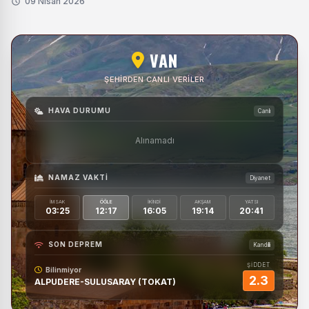
09 Nisan 2026
VAN
ŞEHIRDEN CANLI VERILER
HAVA DURUMU
Canlı
Alınamadı
NAMAZ VAKTI
Diyanet
İMSAK
ÖĞLE
İKINDI
AKŞAM
YATSI
03:25
12:17
16:05
19:14
20:41
SON DEPREM
Kandilli
ŞİDDET
Bilinmiyor
2.3
ALPUDERE-SULUSARAY (TOKAT)