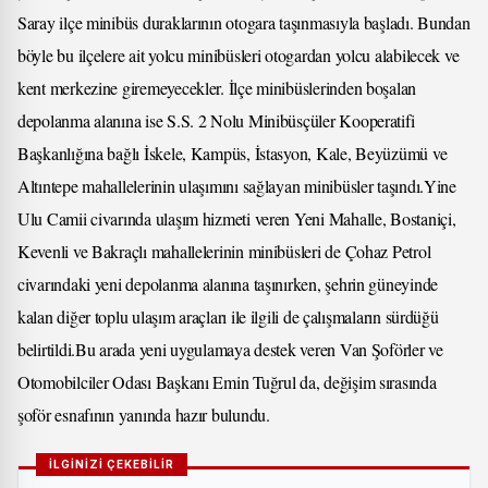
Saray ilçe minibüs duraklarının otogara taşınmasıyla başladı. Bundan
böyle bu ilçelere ait yolcu minibüsleri otogardan yolcu alabilecek ve
kent merkezine giremeyecekler. İlçe minibüslerinden boşalan
depolanma alanına ise S.S. 2 Nolu Minibüsçüler Kooperatifi
Başkanlığına bağlı İskele, Kampüs, İstasyon, Kale, Beyüzümü ve
Altıntepe mahallelerinin ulaşımını sağlayan minibüsler taşındı.Yine
Ulu Camii civarında ulaşım hizmeti veren Yeni Mahalle, Bostaniçi,
Kevenli ve Bakraçlı mahallelerinin minibüsleri de Çohaz Petrol
civarındaki yeni depolanma alanına taşınırken, şehrin güneyinde
kalan diğer toplu ulaşım araçları ile ilgili de çalışmaların sürdüğü
belirtildi.Bu arada yeni uygulamaya destek veren Van Şoförler ve
Otomobilciler Odası Başkanı Emin Tuğrul da, değişim sırasında
şoför esnafının yanında hazır bulundu.
İLGİNİZİ ÇEKEBİLİR