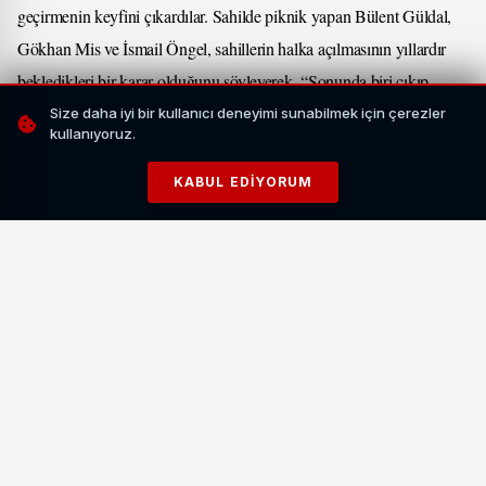
geçirmenin keyfini çıkardılar. Sahilde piknik yapan Bülent Güldal,
Gökhan Mis ve İsmail Öngel, sahillerin halka açılmasının yıllardır
bekledikleri bir karar olduğunu söyleyerek, “Sonunda biri çıkıp
vatandaşı düşündü. Vatandaş odaklı hizmetlerinden dolayı Edremit
Size daha iyi bir kullanıcı deneyimi sunabilmek için çerezler
kullanıyoruz.
Belediye Başkan Vekilimiz Sayın Atıf Çiçekli’ye çok teşekkür
ederiz, Allah razı olsun ondan” dediler.
KABUL EDIYORUM
İLGİNİZİ ÇEKEBİLİR