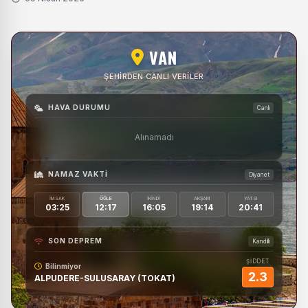
VAN
ŞEHIRDEN CANLI VERILER
HAVA DURUMU
Canlı
Alınamadı
NAMAZ VAKTI
Diyanet
İMSAK
ÖĞLE
İKINDI
AKŞAM
YATSI
03:25
12:17
16:05
19:14
20:41
SON DEPREM
Kandilli
ŞİDDET
Bilinmiyor
2.3
ALPUDERE-SULUSARAY (TOKAT)