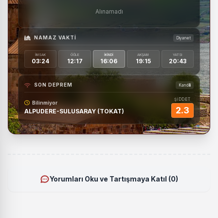
Alınamadı
NAMAZ VAKTI
Diyanet
İMSAK
ÖĞLE
İKINDI
AKŞAM
YATSI
03:24
12:17
16:06
19:15
20:43
SON DEPREM
Kandilli
ŞİDDET
Bilinmiyor
2.3
ALPUDERE-SULUSARAY (TOKAT)
Yorumları Oku ve Tartışmaya Katıl (0)