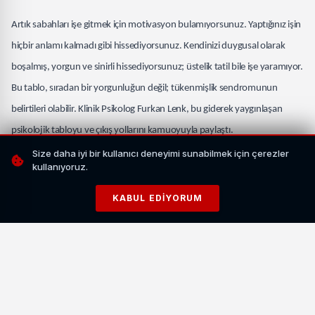
Artık sabahları işe gitmek için motivasyon bulamıyorsunuz. Yaptığınız işin
hiçbir anlamı kalmadı gibi hissediyorsunuz. Kendinizi duygusal olarak
boşalmış, yorgun ve sinirli hissediyorsunuz; üstelik tatil bile işe yaramıyor.
Bu tablo, sıradan bir yorgunluğun değil; tükenmişlik sendromunun
belirtileri olabilir. Klinik Psikolog Furkan Lenk, bu giderek yaygınlaşan
psikolojik tabloyu ve çıkış yollarını kamuoyuyla paylaştı.
Size daha iyi bir kullanıcı deneyimi sunabilmek için çerezler
Dünya Sağlık Örgütü, 2019 yılında tükenmişlik sendromunun (burnout)
kullanıyoruz.
uluslararası hastalık sınıflandırma sistemine (ICD-11) alındığını açıkladı.
KABUL EDIYORUM
Bu karar; tükenmişliğin artık yalnızca "motivasyon sorunu" olmadığını,
tedavi gerektiren gerçek bir mesleki fenomen olduğunu tescil etti. Van
Psikolog Furkan Lenk, bu gelişmenin toplumsal farkındalık açısından bir
milat olduğunu vurguladı.
İLGİNİZİ ÇEKEBİLİR