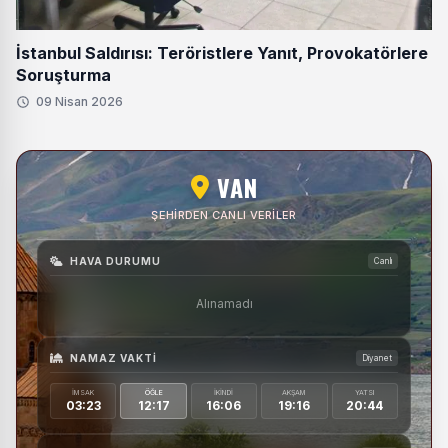
İstanbul Saldırısı: Teröristlere Yanıt, Provokatörlere
Soruşturma
09 Nisan 2026
VAN
ŞEHIRDEN CANLI VERILER
HAVA DURUMU
Canlı
Alınamadı
NAMAZ VAKTI
Diyanet
İMSAK
ÖĞLE
İKINDI
AKŞAM
YATSI
03:23
12:17
16:06
19:16
20:44