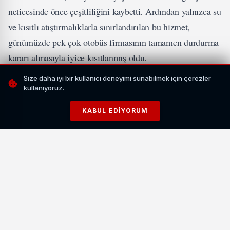
neticesinde önce çeşitliliğini kaybetti. Ardından yalnızca su
ve kısıtlı atıştırmalıklarla sınırlandırılan bu hizmet,
günümüzde pek çok otobüs firmasının tamamen durdurma
kararı almasıyla iyice kısıtlanmış oldu.
Size daha iyi bir kullanıcı deneyimi sunabilmek için çerezler
İLGİNİZİ ÇEKEBİLİR
kullanıyoruz.
KABUL EDIYORUM
Diyanet, 2026 Vekalet Kurban Bedellerini Açıkladı:
Yurt İçi 18 Bin TL