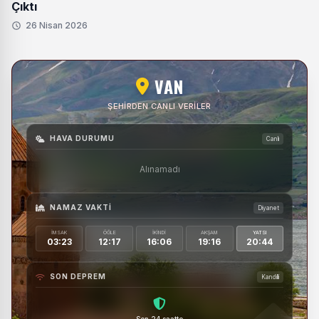
Çıktı
26 Nisan 2026
VAN
ŞEHIRDEN CANLI VERILER
HAVA DURUMU
Canlı
Alınamadı
NAMAZ VAKTI
Diyanet
İMSAK
ÖĞLE
İKINDI
AKŞAM
YATSI
03:23
12:17
16:06
19:16
20:44
SON DEPREM
Kandilli
Son 24 saatte