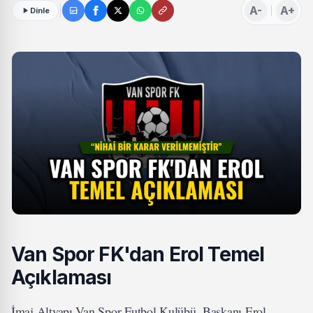
A-
A+
Dinle
Van Spor FK'dan Erol Temel
Açıklaması
İmaj Altyapı Van Spor Futbol Kulübü, Başkanı Erol