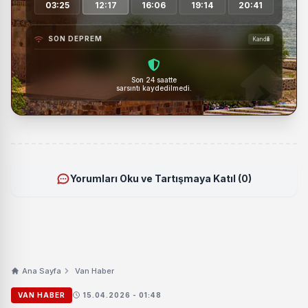
03:25
12:17
16:06
19:14
20:41
SON DEPREM
Kandilli
Son 24 saatte
sarsıntı kaydedilmedi.
Yorumları Oku ve Tartışmaya Katıl (0)
Ana Sayfa
Van Haber
VAN HABER
15.04.2026 - 01:48