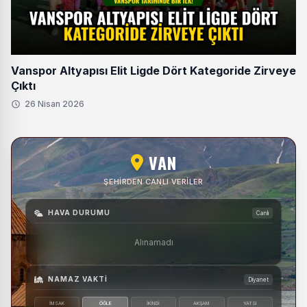
Vanspor Altyapısı Elit Ligde Dört Kategoride Zirveye
Çıktı
26 Nisan 2026
VAN
ŞEHIRDEN CANLI VERILER
HAVA DURUMU
Canlı
Alınamadı
NAMAZ VAKTI
Diyanet
İMSAK
ÖĞLE
İKINDI
AKŞAM
YATSI