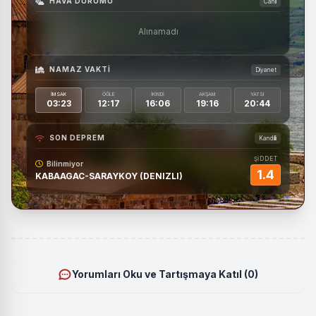
HAVA DURUMU
Canlı
Alınamadı
NAMAZ VAKTI
Diyanet
İMSAK
ÖĞLE
İKINDI
AKŞAM
YATSI
03:23
12:17
16:06
19:16
20:44
SON DEPREM
Kandilli
ŞİDDET
Bilinmiyor
1.4
KABAAGAC-SARAYKOY (DENIZLI)
Yorumları Oku ve Tartışmaya Katıl (0)