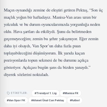
Maçın oynandığı zemine de eleştiri getiren Pektaş, “Son üç
maçlık yoğun bir haftadayız. Manisa-Van arası uzun bir
yolculuk ve bu durum oyuncularımızda yorgunluğa neden
oldu. Hava şartları da etkiliydi. Şunu da belirtmeden
geçemeyeceğim; zemin bu şehre yakışmıyor. Eğer zemin
daha iyi olsaydı, Van Spor’un daha fazla puan
toplayabileceğini düşünüyorum. İlk yarıda kaçan
pozisyonlarda topun sekmesi de bu durumu açıkça
gösteriyor. Açıkçası bugün şans da bizden yanaydı.”
diyerek sözlerini noktaladı.
#Trendyol 1. Lig
#Manisa FK
ETIKETLER:
#Van Spor FK
#Ahmet Ünal Can Pektaş
#futbol