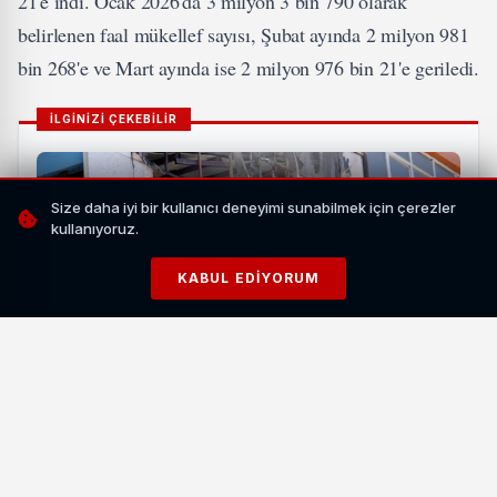
21'e indi. Ocak 2026'da 3 milyon 3 bin 790 olarak
belirlenen faal mükellef sayısı, Şubat ayında 2 milyon 981
bin 268'e ve Mart ayında ise 2 milyon 976 bin 21'e geriledi.
İLGİNİZİ ÇEKEBİLİR
Size daha iyi bir kullanıcı deneyimi sunabilmek için çerezler
kullanıyoruz.
KABUL EDIYORUM
Van İpekyolu'nda İş Yeri Yangını Paniğe Yol Açtı: 2
Kişi Kurtarıldı
HABERI OKU