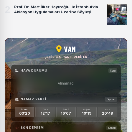
2
Prof. Dr. Mert İlker Hayıroğlu ile İstanbul’da
Ablasyon Uygulamaları Üzerine Söyleşi
VAN
ŞEHIRDEN CANLI VERILER
HAVA DURUMU
Canlı
Alınamadı
NAMAZ VAKTI
Diyanet
İMSAK
ÖĞLE
İKINDI
AKŞAM
YATSI
03:20
12:17
16:07
19:19
20:48
SON DEPREM
Kandilli