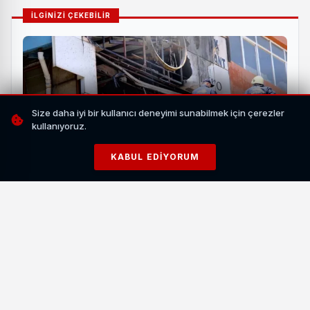
İLGİNİZİ ÇEKEBİLİR
Size daha iyi bir kullanıcı deneyimi sunabilmek için çerezler
kullanıyoruz.
KABUL EDIYORUM
Van İpekyolu'nda İş Yeri Yangını Paniğe Yol Açtı: 2
Kişi Kurtarıldı
HABERI OKU
TÜGVA tarafından yürütülen İhtisas Akademi projesi,
"çağın meselelerine duyarlı, düşünce derinliği olan ve