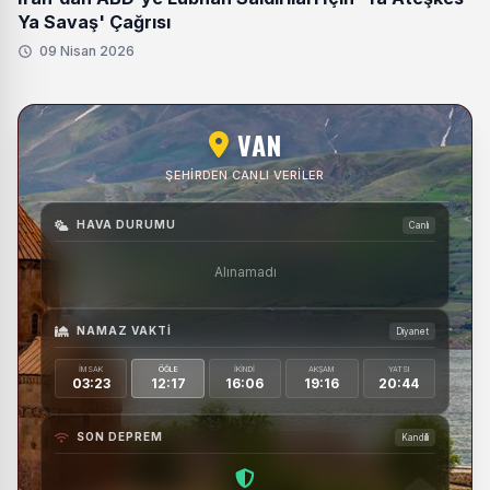
Ya Savaş' Çağrısı
09 Nisan 2026
VAN
ŞEHIRDEN CANLI VERILER
HAVA DURUMU
Canlı
Alınamadı
NAMAZ VAKTI
Diyanet
İMSAK
ÖĞLE
İKINDI
AKŞAM
YATSI
03:23
12:17
16:06
19:16
20:44
SON DEPREM
Kandilli