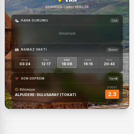
ŞEHIRDEN CANLI VERILER
HAVA DURUMU
Canlı
Alınamadı
NAMAZ VAKTI
Diyanet
İMSAK
ÖĞLE
İKINDI
AKŞAM
YATSI
03:24
12:17
16:06
19:15
20:43
SON DEPREM
Kandilli
ŞİDDET
Bilinmiyor
2.3
ALPUDERE-SULUSARAY (TOKAT)