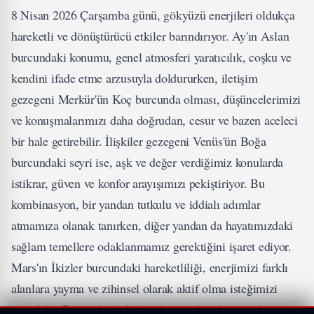
8 Nisan 2026 Çarşamba günü, gökyüzü enerjileri oldukça
hareketli ve dönüştürücü etkiler barındırıyor. Ay'ın Aslan
burcundaki konumu, genel atmosferi yaratıcılık, coşku ve
kendini ifade etme arzusuyla doldururken, iletişim
gezegeni Merkür'ün Koç burcunda olması, düşüncelerimizi
ve konuşmalarımızı daha doğrudan, cesur ve bazen aceleci
bir hale getirebilir. İlişkiler gezegeni Venüs'ün Boğa
burcundaki seyri ise, aşk ve değer verdiğimiz konularda
istikrar, güven ve konfor arayışımızı pekiştiriyor. Bu
kombinasyon, bir yandan tutkulu ve iddialı adımlar
atmamıza olanak tanırken, diğer yandan da hayatımızdaki
sağlam temellere odaklanmamız gerektiğini işaret ediyor.
Mars'ın İkizler burcundaki hareketliliği, enerjimizi farklı
alanlara yayma ve zihinsel olarak aktif olma isteğimizi
artırabilir. Bu özel günde, her burcun kendine özgü