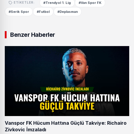
#Trendyol 1. Lig
#Van Spor FK
ETIKETLER:
#Serik Spor
#Futbol
#Deplasman
Benzer Haberler
Vanspor FK Hücum Hattına Güçlü Takviye: Richairo
Zivkovic İmzaladı