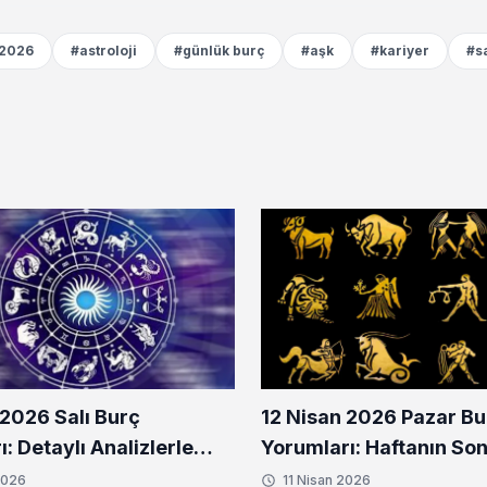
 2026
#astroloji
#günlük burç
#aşk
#kariyer
#s
 2026 Salı Burç
12 Nisan 2026 Pazar Bu
: Detaylı Analizlerle
Yorumları: Haftanın S
Günün Enerjileri!
Yıldızlar Size Ne Fısıldı
2026
11 Nisan 2026