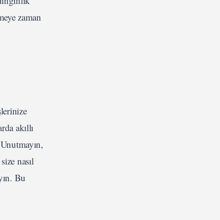
dinginlik
enmeye zaman
lerinize
rda akıllı
. Unutmayın,
size nasıl
ayın. Bu