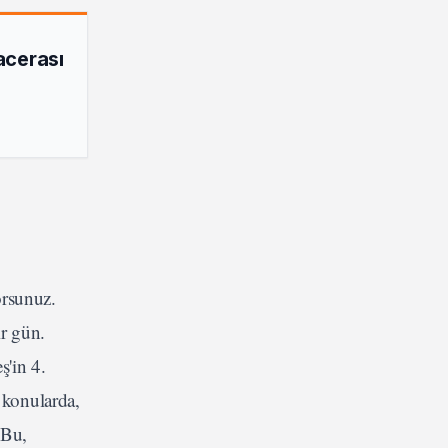
acerası
orsunuz.
ir gün.
ş'in 4.
 konularda,
 Bu,