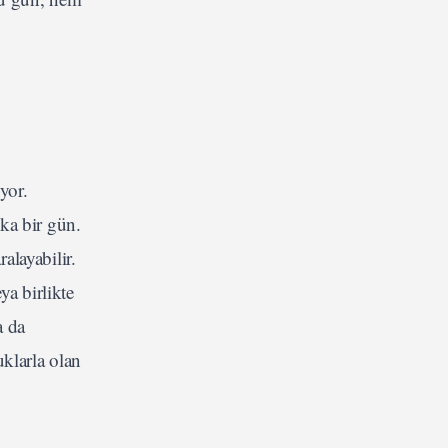
yor.
ka bir gün.
alayabilir.
ya birlikte
a da
klarla olan