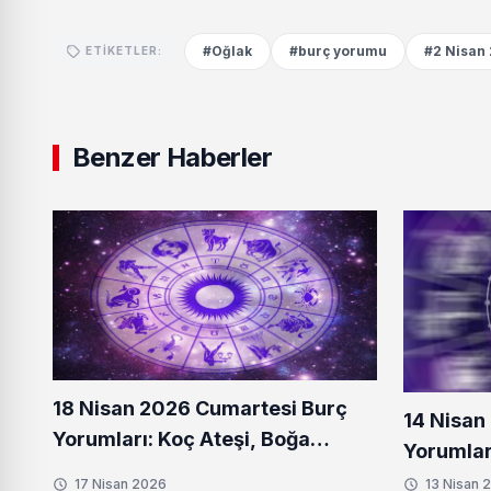
#Oğlak
#burç yorumu
#2 Nisan
ETIKETLER:
Benzer Haberler
18 Nisan 2026 Cumartesi Burç
14 Nisan
Yorumları: Koç Ateşi, Boğa
Yorumları
Toprağında Filizleniyor!
Yeni Bir 
17 Nisan 2026
13 Nisan 