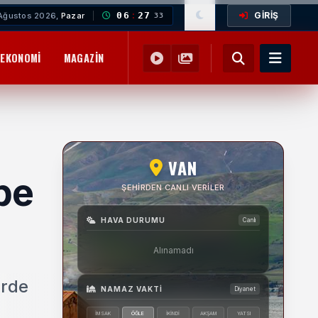
GİRİŞ
06
:
27
Ağustos 2026,
Pazar
35
EKONOMI
MAGAZIN
YEMEK TARIFLERI
SAĞLIK
EĞITIM
VAN
be
ŞEHIRDEN CANLI VERILER
HAVA DURUMU
Canlı
Alınamadı
erde
NAMAZ VAKTI
Diyanet
İMSAK
ÖĞLE
İKINDI
AKŞAM
YATSI