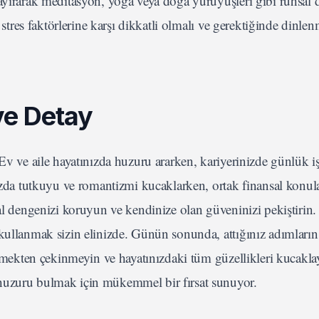
ayırarak meditasyon, yoga veya doğa yürüyüşleri gibi ruhsal 
i stres faktörlerine karşı dikkatli olmalı ve gerektiğinde dinl
ve Detay
Ev ve aile hayatınızda huzuru ararken, kariyerinizde günlük iş
ızda tutkuyu ve romantizmi kucaklarken, ortak finansal konula
sal dengenizi koruyun ve kendinize olan güveninizi pekiştirin
kullanmak sizin elinizde. Günün sonunda, attığınız adımların 
 etmekten çekinmeyin ve hayatınızdaki tüm güzellikleri kucakl
huzuru bulmak için mükemmel bir fırsat sunuyor.