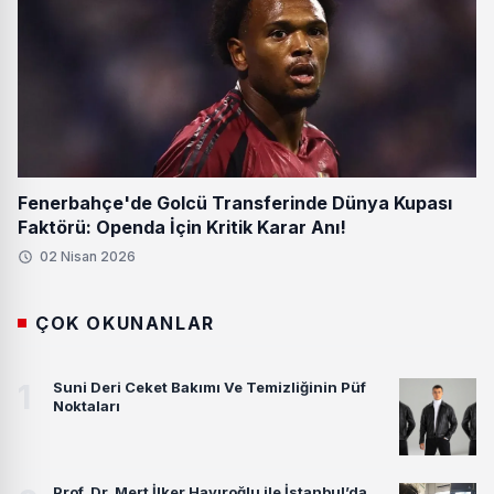
Fenerbahçe'de Golcü Transferinde Dünya Kupası
Faktörü: Openda İçin Kritik Karar Anı!
02 Nisan 2026
ÇOK OKUNANLAR
1
Suni Deri Ceket Bakımı Ve Temizliğinin Püf
Noktaları
Prof. Dr. Mert İlker Hayıroğlu ile İstanbul’da