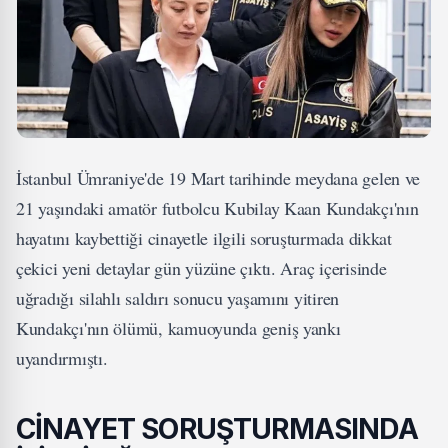
İstanbul Ümraniye'de 19 Mart tarihinde meydana gelen ve
21 yaşındaki amatör futbolcu Kubilay Kaan Kundakçı'nın
hayatını kaybettiği cinayetle ilgili soruşturmada dikkat
çekici yeni detaylar gün yüzüne çıktı. Araç içerisinde
uğradığı silahlı saldırı sonucu yaşamını yitiren
Kundakçı'nın ölümü, kamuoyunda geniş yankı
uyandırmıştı.
CİNAYET SORUŞTURMASINDA