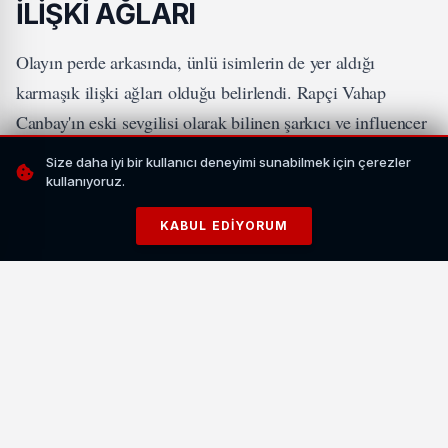
İLİŞKİ AĞLARI
Olayın perde arkasında, ünlü isimlerin de yer aldığı
karmaşık ilişki ağları olduğu belirlendi. Rapçi Vahap
Canbay'ın eski sevgilisi olarak bilinen şarkıcı ve influencer
Aleyna Kalaycıoğlu ile yeni sevgilisi Alaattin
Size daha iyi bir kullanıcı deneyimi sunabilmek için çerezler
Kadayıfçıoğlu arasındaki ilişki, cinayet soruşturmasının ana
kullanıyoruz.
eksenlerinden biri haline geldi.
KABUL EDIYORUM
İLGİNİZİ ÇEKEBİLİR