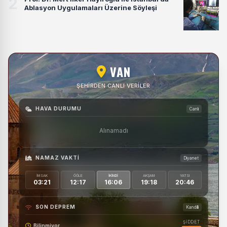
2
Ablasyon Uygulamaları Üzerine Söyleşi
VAN
ŞEHIRDEN CANLI VERILER
HAVA DURUMU
Canlı
Alınamadı
NAMAZ VAKTI
Diyanet
İMSAK
ÖĞLE
İKINDI
AKŞAM
YATSI
03:21
12:17
16:06
19:18
20:46
SON DEPREM
Kandilli
ŞİDDET
Bilinmiyor