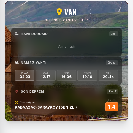
VAN
ŞEHIRDEN CANLI VERILER
HAVA DURUMU
Canlı
Alınamadı
NAMAZ VAKTI
Diyanet
İMSAK
ÖĞLE
İKINDI
AKŞAM
YATSI
03:23
12:17
16:06
19:16
20:44
SON DEPREM
Kandilli
ŞİDDET
Bilinmiyor
1.4
KABAAGAC-SARAYKOY (DENIZLI)