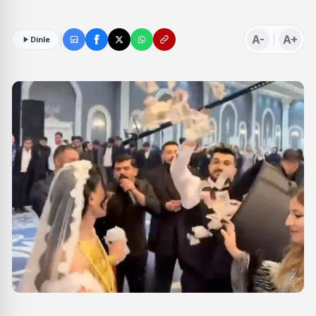
A-
A+
Dinle