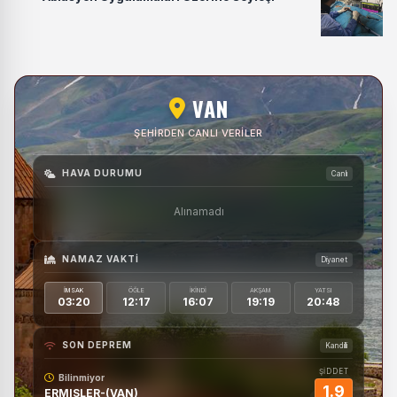
VAN
ŞEHIRDEN CANLI VERILER
HAVA DURUMU
Canlı
Alınamadı
NAMAZ VAKTI
Diyanet
İMSAK
ÖĞLE
İKINDI
AKŞAM
YATSI
03:20
12:17
16:07
19:19
20:48
SON DEPREM
Kandilli
ŞİDDET
Bilinmiyor
1.9
ERMISLER-(VAN)