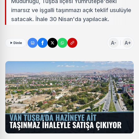
Müdürlüğü, Tuşba ilçesi Yumrutepe'deki
imarsız ve işgalli taşınmazı açık teklif usulüyle
satacak. İhale 30 Nisan'da yapılacak.
A-
A+
Dinle