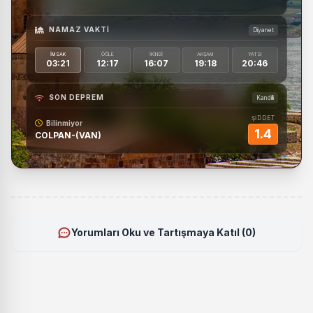
NAMAZ VAKTI
Diyanet
İMSAK
ÖĞLE
İKINDI
AKŞAM
YATSI
03:21
12:17
16:07
19:18
20:46
SON DEPREM
Kandilli
ŞİDDET
Bilinmiyor
1.4
COLPAN-(VAN)
Yorumları Oku ve Tartışmaya Katıl (0)