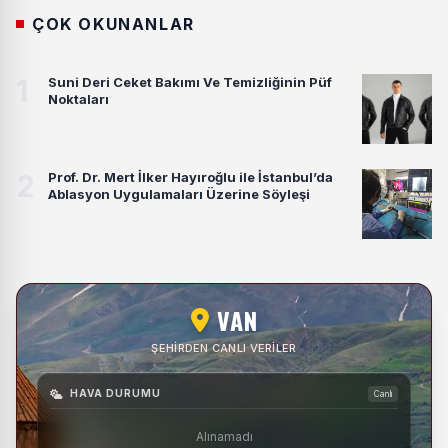
ÇOK OKUNANLAR
1
Suni Deri Ceket Bakımı Ve Temizliğinin Püf
Noktaları
2
Prof. Dr. Mert İlker Hayıroğlu ile İstanbul’da
Ablasyon Uygulamaları Üzerine Söyleşi
VAN
ŞEHIRDEN CANLI VERILER
HAVA DURUMU
Canlı
Alınamadı