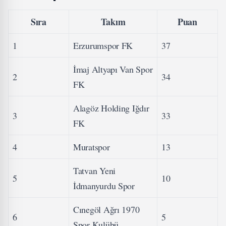
Sıra
Takım
Puan
1
Erzurumspor FK
37
İmaj Altyapı Van Spor
2
34
FK
Alagöz Holding Iğdır
3
33
FK
4
Muratspor
13
Tatvan Yeni
5
10
İdmanyurdu Spor
Cınegöl Ağrı 1970
6
5
Spor Kulübü