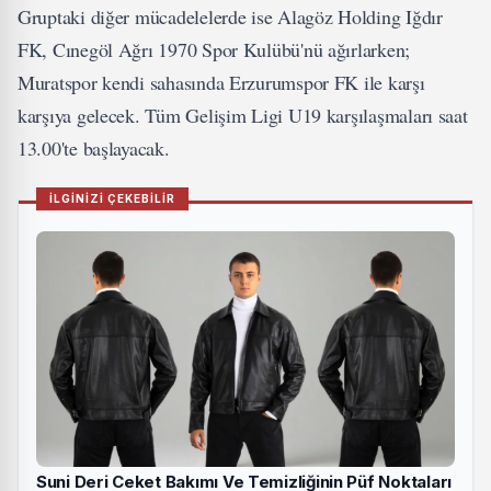
Gruptaki diğer mücadelelerde ise Alagöz Holding Iğdır
FK, Cınegöl Ağrı 1970 Spor Kulübü'nü ağırlarken;
Muratspor kendi sahasında Erzurumspor FK ile karşı
karşıya gelecek. Tüm Gelişim Ligi U19 karşılaşmaları saat
13.00'te başlayacak.
İLGİNİZİ ÇEKEBİLİR
Suni Deri Ceket Bakımı Ve Temizliğinin Püf Noktaları