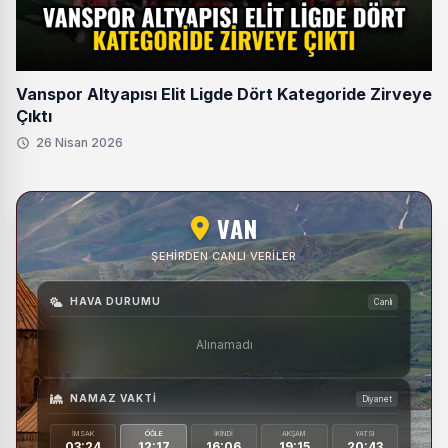
Vanspor Altyapısı Elit Ligde Dört Kategoride Zirveye
Çıktı
26 Nisan 2026
VAN
ŞEHIRDEN CANLI VERILER
HAVA DURUMU
Canlı
Alınamadı
NAMAZ VAKTI
Diyanet
İMSAK
ÖĞLE
İKINDI
AKŞAM
YATSI
03:24
12:17
16:06
19:15
20:43