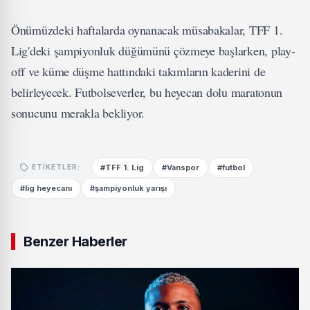
Önümüzdeki haftalarda oynanacak müsabakalar, TFF 1.
Lig'deki şampiyonluk düğümünü çözmeye başlarken, play-
off ve küme düşme hattındaki takımların kaderini de
belirleyecek. Futbolseverler, bu heyecan dolu maratonun
sonucunu merakla bekliyor.
#TFF 1. Lig
#Vanspor
#futbol
ETIKETLER:
#lig heyecanı
#şampiyonluk yarışı
Benzer Haberler